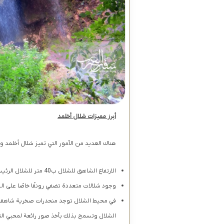
أبرز مميزات شلال أخلمد
هناك العديد من الأمور التي تميز شلال أخلمد
الارتفاع الشاهق للشلال ب40 متر للشلال الرئيسي و23 متر لأحد الشلالات الفرعية.
وجود شلالات متعددة تضفي رونقًا خاصًا على ال
الشلال وتسمح بذلك بأخذ صور رائعة لمحبي التص