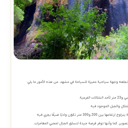
 وتجلعه وجهة سياحية مميزة للسياحة في مشهد. من هذه الأمور ما يلي:
شلال والجبل الموجود فيه.
في محيط الشلال توجد منحدرات صخرية شاهقة يتراوح ارتفاعها بين 200 و300 متر تكوّن واديًا ضيقًا يجري فيه
وير. كما وأنها توفر فرصة جيدة لتسلق الجبال لمحبي المغامرات.