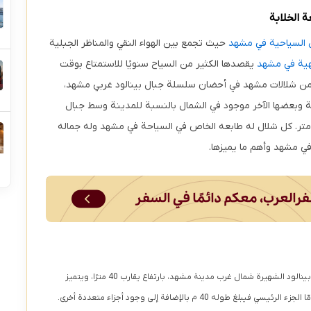
 الخلابة
 السياحية في مشهد
حيث تجمع بين الهواء النقي والمناظر الجبلية
يهية في مشهد
يقصدها الكثير من السياح سنويًا للاستمتاع بوقت
ن شلالات مشهد في أحضان سلسلة جبال بينالود غربي مشهد،
ن وسط مدينة وبعضها الآخر موجود في الشمال بالنسبة للمدينة وسط جبال
زار مسجد على بعد 90-120 كيلومتر. كل شلال له طابعه الخاص في السياحة في مشهد وله جماله
في مشهد وأهم ما يميزها.
شلال أخلمد موجود ضمن وادي أخلمد في جبال بينالود الشهيرة شمال غرب مدينة مشهد، بارتفاع يقارب 40 مترًا، ويتميز
بتعدد أجزائه حيث يبلغ طول أحد الأجزاء 23 م أمّا الجزء الرئيسي فيبلغ طوله 40 م بالإضافة إلى وجود أجزاء متعددة أخرى.