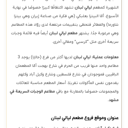
الشهيرة كمطعم
ليالي لبنان
تشهد اكتظاظًا كبيرًا خصوصًا في نهاية
الأسبوع، أمّا البيتزا بعلبكي (هي فكرة من صناعة إيران وهي بيتزا
شاورما) والفطائر فتحظى بتقييمات مرتفعة لدى روّاد هذه المطاعم
وهي مرغوبة جدًا. يشتهر
مطعم ليالي لبنان
أيضاً فيه قائمة وجبات
سريعة أخرى مثل “کرسبي” ومقالي أخرى.
معلومات عملية:
ليالي لبنان
لديها أكثر من فرع (حاليًا) يوجد 3
مطاعم واحد منها قريب من الحرم في شارع بهجت أمّا المطعمان
الباقيين فموجودان في شارع فلسطين وشارع وكيل آباد وكلهم
يقدمون نفس المأكولات تقريبًا. أسعار المطعم مناسبة للعائلات
والمجموعات خصوصًا بالمقارنة مع باقي
مطاعم الوجبات السريعة في
مشهد
.
عنوان وموقع فروع مطعم ليالي لبنان