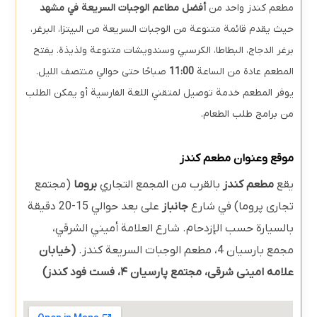
مطعم كندز واحد من
أفضل مطاعم الوجبات السريعة في مشهد
حيث يقدم قائمة متنوعة من الوجبات السريعة من البيتزا، البرغر،
برغر الدجاج، البطاطا، الكرسبي وسندويشات متنوعة ولذيذة.
يفتح
المطعم عادة من الساعة
11:00
صباحًا حتى حوالي منتصف الليل.
يوفر المطعم خدمة توصيل لمتقني اللغة الفارسية أو يمكن الطلب
من برامج طلب الطعام.
موقع وعنوان مطعم كندز
يقع
مطعم كندز
بالقرب من المجمع التجاري
بروما
(مجتمع
تجاری پروما) في شارع
جانباز
على بعد حوالي 15-20 دقيقة
بالسيارة حسب الإزدحام.
شارع العلامة أميني الشرقي،
مجمع بارسيان 4، مطعم الوجبات السريعة كندز.
(خیابان
علامه امینی شرقی، مجتمع پارسیان ۴، فست فود کندز)