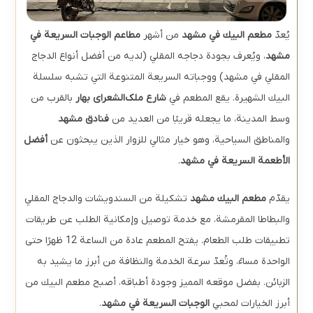
يُعدّ
مطعم البيك في مشهد
من أشهر
مطاعم الوجبات السريعة في
مشهد
، ويُعرف بجودة دجاجه المقلي (لديه من أفضل أنواع الدجاج
المقلي في مشهد) ووجباته السريعة المتنوعة التي تشبه سلسلة
البيك الشهيرة. يقع المطعم في
شارع ملک‌الشعرای بهار
بالقرب من
وسط المدينة، ما يجعله قريبًا من العديد من
فنادق مشهد
والمناطق السياحية، وهو خيار مثالي للزوار الذين يبحثون عن
أفضل
الأطعمة السريعة في مشهد
.
يقدّم
مطعم البيك مشهد
تشكيلة من السندويشات والدجاج المقلي
والبطاطا المقرمشة، مع خدمة توصيل وإمكانية الطلب عن طريقات
تطبيقات طلب الطعام. يفتح المطعم عادة من الساعة 12 ظهرًا حتى
الواحدة مساءً، وتُعدّ سرعة الخدمة والنظافة من أبرز ما يشيد به
الزبائن. بفضل موقعه المميز وجودة أطباقه، أصبح مطعم البيك من
أبرز الخيارات لمحبي
الوجبات السريعة في مشهد
.