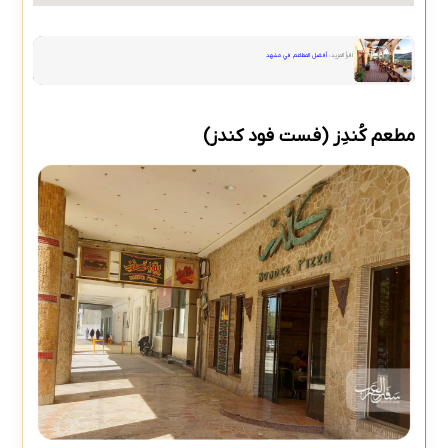
اقرأ المزيد:
أفضل المطاعم في مشهد
مطعم كُندِز (فست فود کندز)