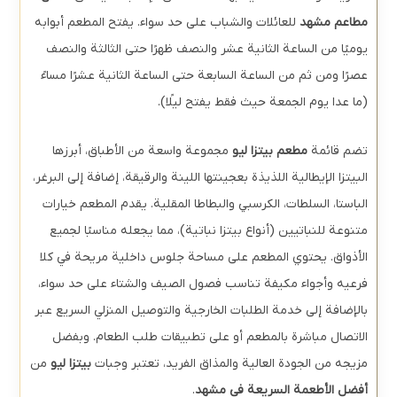
مطاعم مشهد
للعائلات والشباب على حد سواء. يفتح المطعم أبوابه
يوميًا من الساعة الثانية عشر والنصف ظهرًا حتى الثالثة والنصف
عصرًا ومن ثم من الساعة السابعة حتى الساعة الثانية عشرًا مساءً
(ما عدا يوم الجمعة حيث فقط يفتح ليلًا).
تضم قائمة
مطعم بيتزا ليو
مجموعة واسعة من الأطباق، أبرزها
البيتزا الإيطالية اللذيذة بعجينتها اللينة والرقيقة، إضافة إلى البرغر،
الباستا، السلطات، الكرسبي والبطاطا المقلية. يقدم المطعم خيارات
متنوعة للنباتيين (أنواع بيتزا نباتية)، مما يجعله مناسبًا لجميع
الأذواق. يحتوي المطعم على مساحة جلوس داخلية مريحة في كلا
فرعيه وأجواء مكيفة تناسب فصول الصيف والشتاء على حد سواء،
بالإضافة إلى خدمة الطلبات الخارجية والتوصيل المنزلي السريع عبر
الاتصال مباشرة بالمطعم أو على تطبيقات طلب الطعام. وبفضل
مزيجه من الجودة العالية والمذاق الفريد، تعتبر وجبات
بيتزا ليو
من
أفضل الأطعمة السريعة في مشهد
.