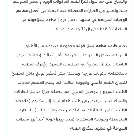
والسياح على حد سواء نظرًا لطعم المأكولات الجيد والسعر المتوسط
فيه، ويُعتبر من الخيارات المفضلة عند البحث عن أفضل
مطاعم
الوجبات السريعة في مشهد
. تعمل فروع مطعم
بيتزاخونه
من
الساعة 12 ظهرًا حتى ال11 والنصف مساءً.
تضم قائمة
مطعم بيتزا خونه
مجموعة متنوعة من الأطباق
السريعة، تشمل البيتزا على الطريقة الأمريكية والإيطالية، البرغر،
الباستا والبطاطا المقلية مع الصلصات المميزة. ويُعرف المطعم
باستخدامه مكونات طازجة وعجينة بيتزا تُحضّر يوميًا داخل المطبخ
لضمان الطعم الأصلي والجودة العالية. كما يقدم المطعم خدمات
الطلب السريع والتوصيل المنزلي، مما يجعله خيارًا مناسبًا للعائلات
والسياح الذين يرغبون في طلب طعام لذيذ إلى سكنهم (ملاحظة:
الطلب يكون باللغة الفارسية أو عبر تطبيقات الطلب). بأسعاره
المتوسطة وجودته المستقرة، يُعتبر
بيتزا خونه
أحد أبرز محطات
السياحة في مشهد
لعشّاق الطعام.